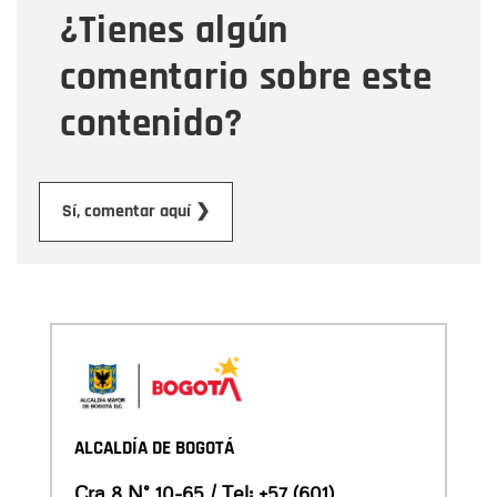
¿Tienes algún
Mensaje
comentario sobre este
contenido?
Enviar
Sí, comentar aquí ❯
ALCALDÍA DE BOGOTÁ
Cra 8 N° 10-65 / Tel:
+57 (601)