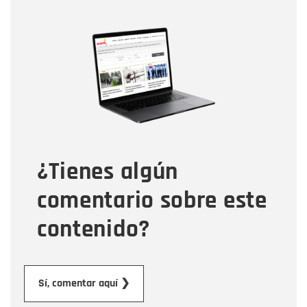
Nombre
Nombre
Correo electrónico
Tipo de comentario
¿Tienes algún
Mensaje
comentario sobre este
contenido?
Enviar
Sí, comentar aquí ❯