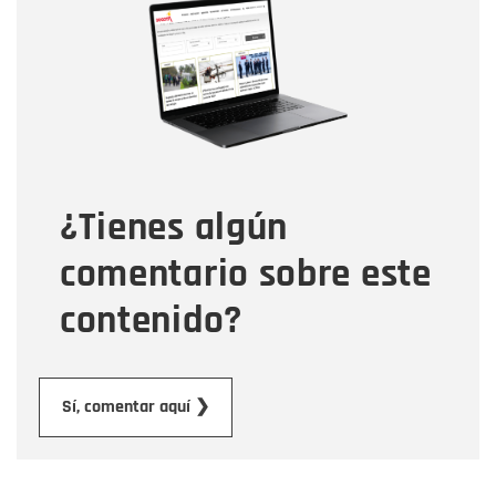
Nombre
Correo electrónico
Tipo de comentario
¿Tienes algún
Mensaje
comentario sobre este
contenido?
Enviar
Sí, comentar aquí ❯