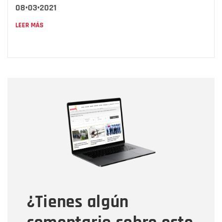
08•03•2021
LEER MÁS
Nombre
Nombre
Correo electrónico
Tipo de comentario
¿Tienes algún
Mensaje