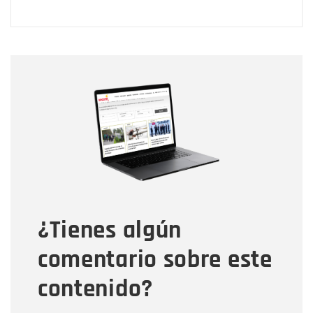
Nombre
Nombre
Correo electrónico
Tipo de comentario
¿Tienes algún
Mensaje
comentario sobre este
contenido?