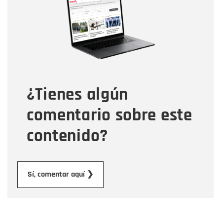
Correo electrónico
Tipo de comentario
¿Tienes algún
Mensaje
comentario sobre este
contenido?
Enviar
Sí, comentar aquí ❯