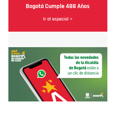
Bogotá Cumple 488 Años
Ir al especial >