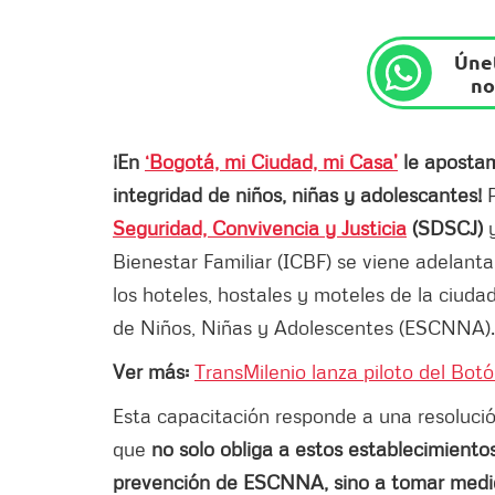
Únet
no
¡En
‘Bogotá, mi Ciudad, mi Casa’
le apostam
integridad de niños, niñas y adolescantes!
Seguridad, Convivencia y Justicia
(SDSCJ)
y
Bienestar Familiar (ICBF) se viene adelant
los hoteles, hostales y moteles de la ciuda
de Niños, Niñas y Adolescentes (ESCNNA
Ver más:
TransMilenio lanza piloto del Bot
Esta capacitación responde a una resoluci
que
no solo obliga a estos establecimiento
prevención de ESCNNA, sino a tomar medid