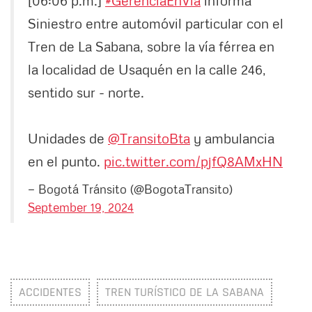
[06:06 p.m.]
#GerenciaEnVía
informa
Siniestro entre automóvil particular con el
Tren de La Sabana, sobre la vía férrea en
la localidad de Usaquén en la calle 246,
sentido sur - norte.
Unidades de
@TransitoBta
y ambulancia
en el punto.
pic.twitter.com/pjfQ8AMxHN
— Bogotá Tránsito (@BogotaTransito)
September 19, 2024
ACCIDENTES
TREN TURÍSTICO DE LA SABANA