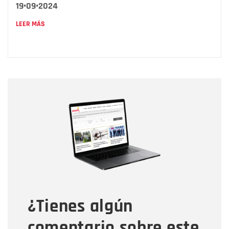
19•09•2024
LEER MÁS
Nombre
Nombre
Correo electrónico
Tipo de comentario
¿Tienes algún
Mensaje
comentario sobre este