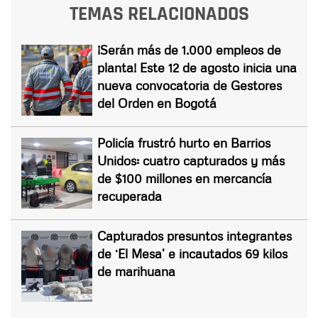
TEMAS RELACIONADOS
¡Serán más de 1.000 empleos de
planta! Este 12 de agosto inicia una
nueva convocatoria de Gestores
del Orden en Bogotá
Policía frustró hurto en Barrios
Unidos: cuatro capturados y más
de $100 millones en mercancía
recuperada
Capturados presuntos integrantes
de ‘El Mesa’ e incautados 69 kilos
de marihuana