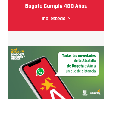
Bogotá Cumple 488 Años
Ir al especial >