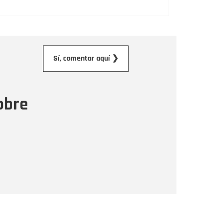
orreo electrónico
Sí, comentar aquí ❯
ensaje
obre
Enviar