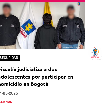
SEGURIDAD
Fiscalía judicializa a dos
adolescentes por participar en
homicidio en Bogotá
31•05•2025
EER MÁS