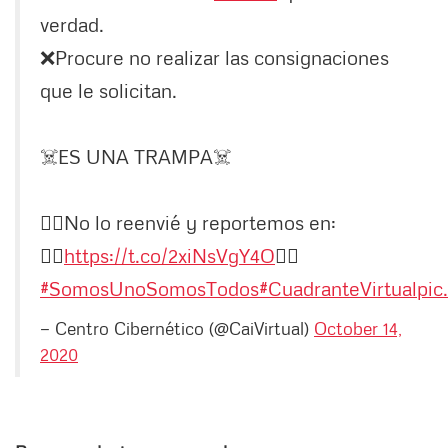
verdad.
❌Procure no realizar las consignaciones
que le solicitan.
☠️ES UNA TRAMPA☠️
✋🏼No lo reenvié y reportemos en:
👉🏼
https://t.co/2xiNsVgY4O
👈🏼
#SomosUnoSomosTodos
#CuadranteVirtual
pic
— Centro Cibernético (@CaiVirtual)
October 14,
2020