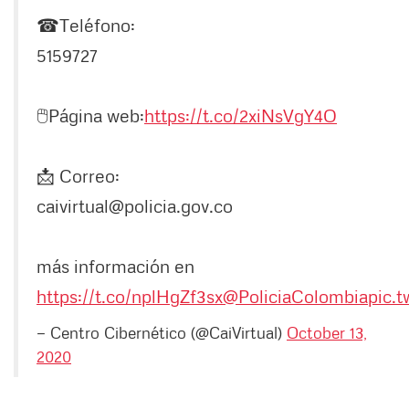
☎Teléfono:
5159727
🖱Página web:
https://t.co/2xiNsVgY4O
📩 Correo:
caivirtual@policia.gov.co
más información en
https://t.co/nplHgZf3sx
@PoliciaColombia
pic.
— Centro Cibernético (@CaiVirtual)
October 13,
2020