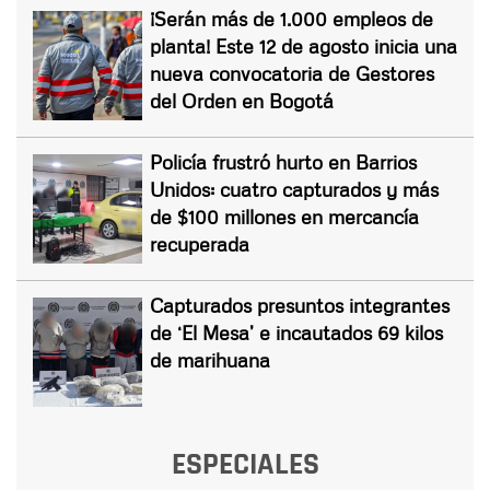
¡Serán más de 1.000 empleos de
planta! Este 12 de agosto inicia una
nueva convocatoria de Gestores
del Orden en Bogotá
Policía frustró hurto en Barrios
Unidos: cuatro capturados y más
de $100 millones en mercancía
recuperada
Capturados presuntos integrantes
de ‘El Mesa’ e incautados 69 kilos
de marihuana
ESPECIALES