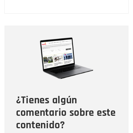
Nombre
Nombre
Correo electrónico
Tipo de comentario
¿Tienes algún
Mensaje
comentario sobre este
contenido?