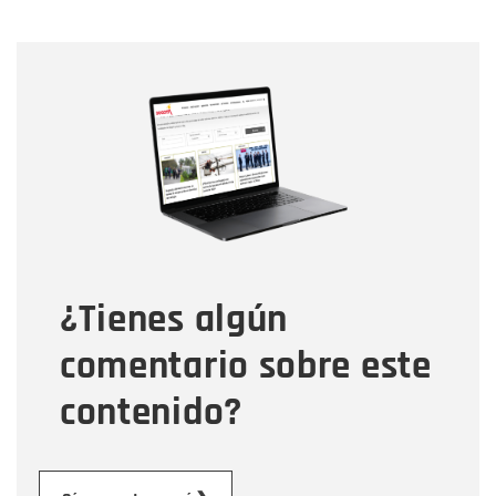
Nombre
Nombre
Correo electrónico
Tipo de comentario
¿Tienes algún
Mensaje
comentario sobre este
contenido?