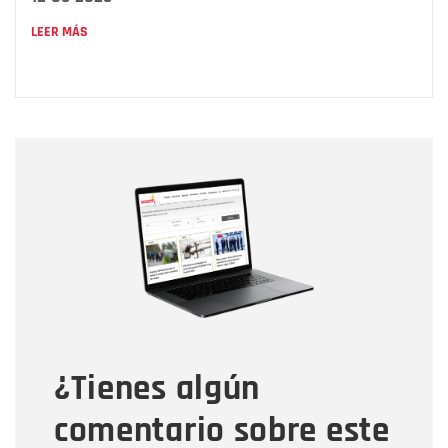
LEER MÁS
Nombre
Nombre
Correo electrónico
Tipo de comentario
¿Tienes algún
Mensaje
comentario sobre este