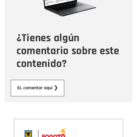
Tipo de comentario
¿Tienes algún
Mensaje
comentario sobre este
contenido?
Enviar
Sí, comentar aquí ❯