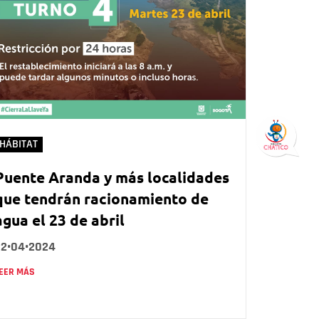
HÁBITAT
Puente Aranda y más localidades
que tendrán racionamiento de
agua el 23 de abril
22•04•2024
EER MÁS