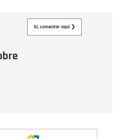
orreo electrónico
Sí, comentar aquí ❯
ensaje
obre
Enviar