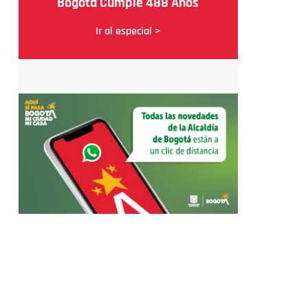
Bogotá Cumple 488 Años
Ir al especial >