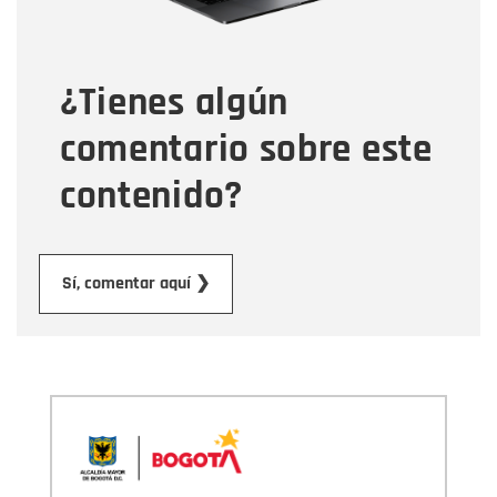
Tipo de comentario
¿Tienes algún
Mensaje
comentario sobre este
contenido?
Enviar
Sí, comentar aquí ❯