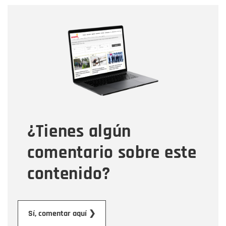
Nombre
Nombre
Correo electrónico
Tipo de comentario
¿Tienes algún
Mensaje
comentario sobre este
contenido?
Enviar
Sí, comentar aquí ❯