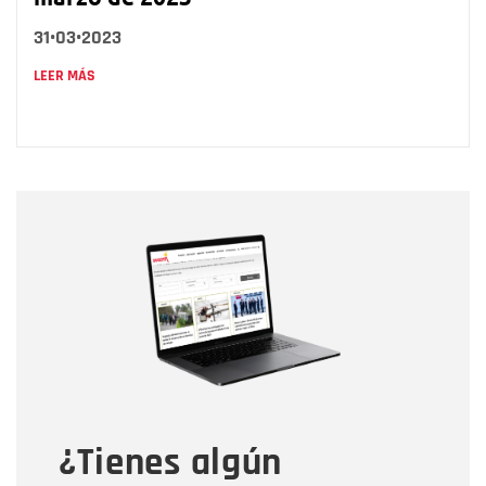
31•03•2023
LEER MÁS
Nombre
Nombre
Correo electrónico
Tipo de comentario
¿Tienes algún
Mensaje