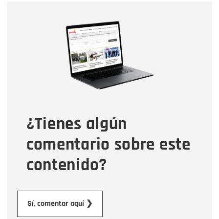
Nombre
Nombre
Correo electrónico
Tipo de comentario
¿Tienes algún
Mensaje
comentario sobre este
contenido?
Enviar
Sí, comentar aquí ❯