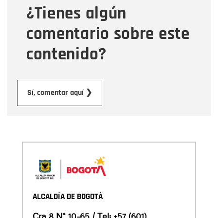
¿Tienes algún
Mensaje
comentario sobre este
contenido?
Enviar
Sí, comentar aquí ❯
ALCALDÍA DE BOGOTÁ
Cra 8 N° 10-65 / Tel:
+57 (601)