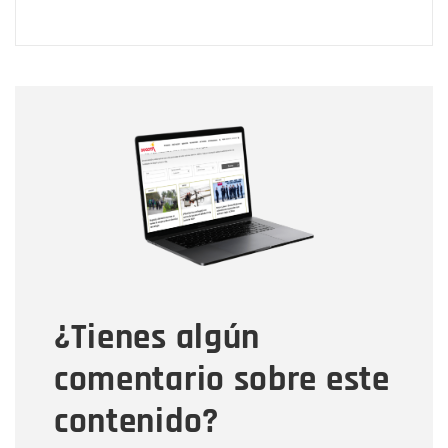
Nombre
Nombre
Correo electrónico
Tipo de comentario
¿Tienes algún
Mensaje
comentario sobre este
contenido?