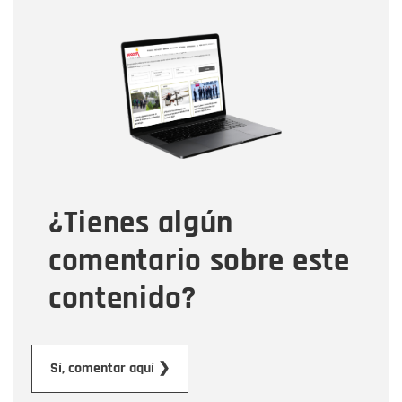
Nombre
Nombre
Correo electrónico
Tipo de comentario
¿Tienes algún
Mensaje
comentario sobre este
contenido?
Enviar
Sí, comentar aquí ❯