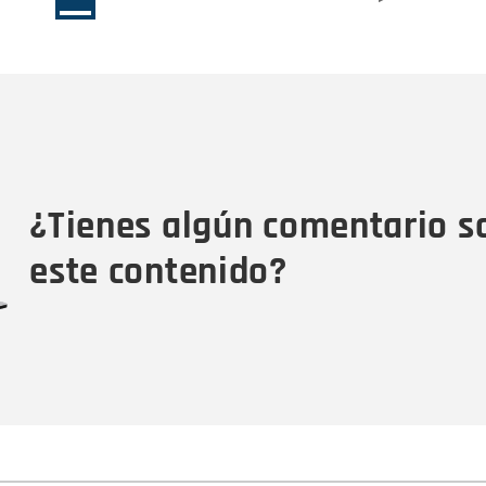
página
página
actual
Nombre
C
Nombre
Tipo de comentario
M
¿Tienes algún comentario s
este contenido?