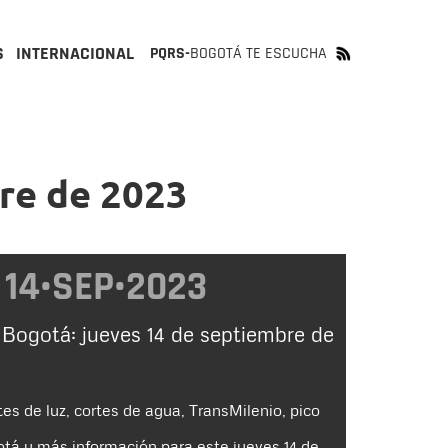
S
INTERNACIONAL
PQRS-
BOGOTÁ TE ESCUCHA
bre de 2023
14•SEP•2023
 Bogotá: jueves 14 de septiembre de
tes de luz, cortes de agua, TransMilenio, pico
tá y más información para este jueves 14 de