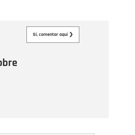
orreo electrónico
Sí, comentar aquí ❯
ensaje
obre
Enviar