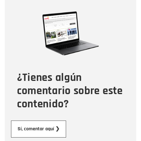
Nombre
Nombre
Correo electrónico
Tipo de comentario
¿Tienes algún
Mensaje
comentario sobre este
contenido?
Enviar
Sí, comentar aquí ❯