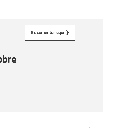
orreo electrónico
Sí, comentar aquí ❯
ensaje
obre
Enviar