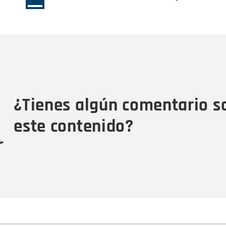
página
página
actual
Nombre
C
Nombre
Tipo de comentario
M
¿Tienes algún comentario s
este contenido?