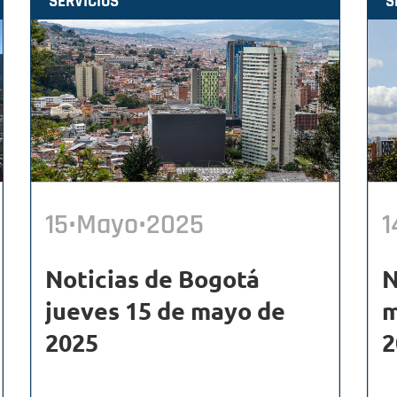
SERVICIOS
S
15•Mayo•2025
1
Noticias de Bogotá
N
jueves 15 de mayo de
m
2025
2