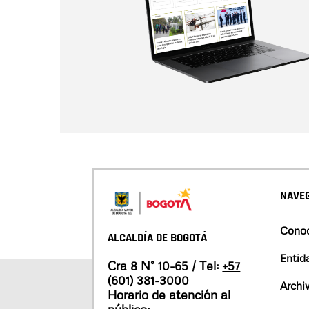
NAVEG
Conoc
ALCALDÍA DE BOGOTÁ
Entid
Cra 8 N° 10-65 / Tel:
+57
(601) 381-3000
Archi
Horario de atención al
público: