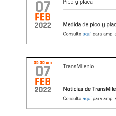
07
Pico y placa
FEB
2022
Medida de pico y pla
Consulte
aquí
para amplia
05:00 am
07
TransMilenio
FEB
2022
Noticias de TransMil
Consulte
aquí
para amplia