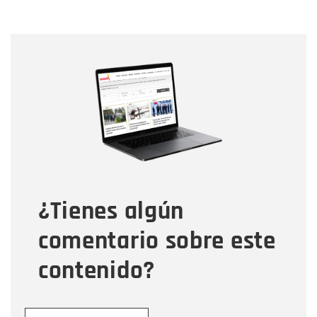
actual
Nombre
Nombre
Correo electrónico
Tipo de comentario
¿Tienes algún
Mensaje
comentario sobre este
contenido?