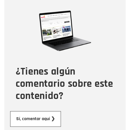
Nombre
Nombre
Correo electrónico
Tipo de comentario
¿Tienes algún
Mensaje
comentario sobre este
contenido?
Enviar
Sí, comentar aquí ❯