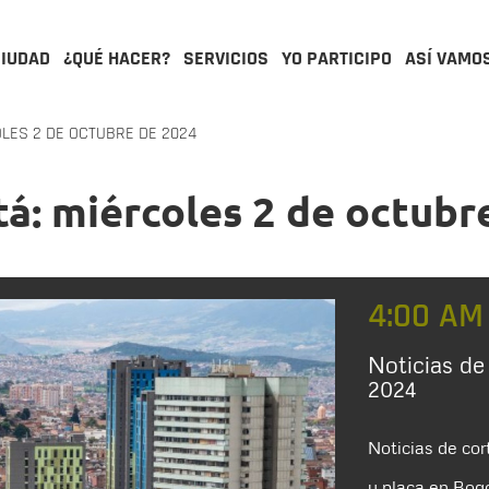
CIUDAD
¿QUÉ HACER?
SERVICIOS
YO PARTICIPO
ASÍ VAMO
LES 2 DE OCTUBRE DE 2024
á: miércoles 2 de octubr
4:00 AM
Noticias de
2024
Noticias de cor
y placa en Bog