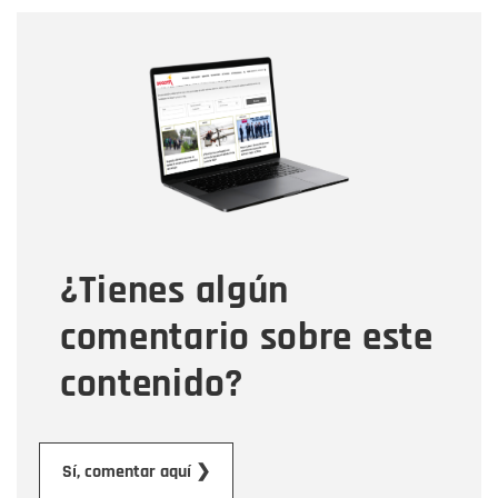
Nombre
Nombre
Correo electrónico
Tipo de comentario
¿Tienes algún
Mensaje
comentario sobre este
contenido?
Enviar
Sí, comentar aquí ❯