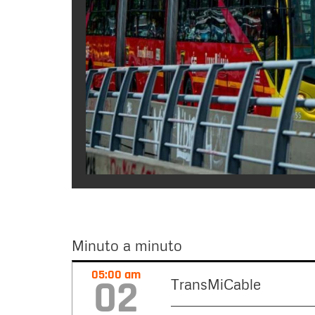
Minuto a minuto
Minuto
05:00 am
02
TransMiCable
a
minuto