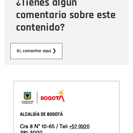
¿Tienes algún
Mensaje
comentario sobre este
contenido?
Enviar
Sí, comentar aquí ❯
ALCALDÍA DE BOGOTÁ
Cra 8 N° 10-65 / Tel:
+57 (601)
381-3000