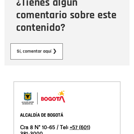
¿Tienes algún
Mensaje
comentario sobre este
contenido?
Enviar
Sí, comentar aquí ❯
ALCALDÍA DE BOGOTÁ
Cra 8 N° 10-65 / Tel:
+57 (601)
381-3000