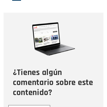
página
página
actual
Nombre
Nombre
Correo electrónico
Tipo de comentario
¿Tienes algún
Mensaje
comentario sobre este
contenido?