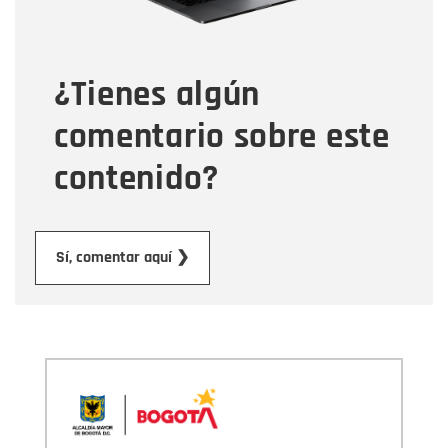
Tipo de comentario
¿Tienes algún
Mensaje
comentario sobre este
contenido?
Enviar
Sí, comentar aquí ❯