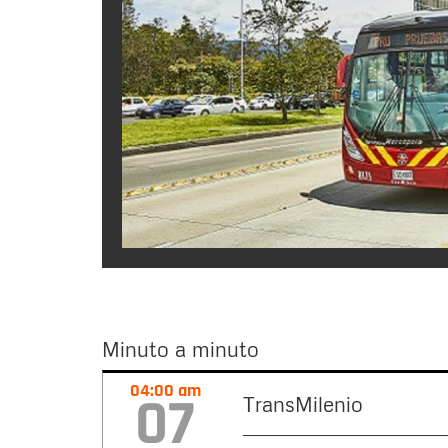
Minuto a minuto
Minuto
04:00 am
07
TransMilenio
a
minuto