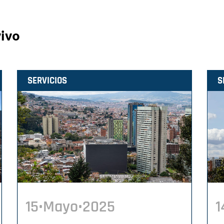
vivo
SERVICIOS
S
15•Mayo•2025
1