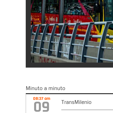
Minuto a minuto
Minuto
08:37 am
09
TransMilenio
a
minuto