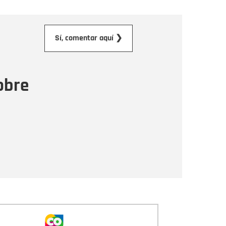
orreo electrónico
Sí, comentar aquí ❯
ensaje
obre
Enviar