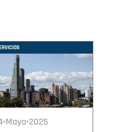
ERVICIOS
4•Mayo•2025