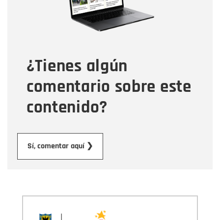
Tipo de comentario
¿Tienes algún
Mensaje
comentario sobre este
contenido?
Enviar
Sí, comentar aquí ❯