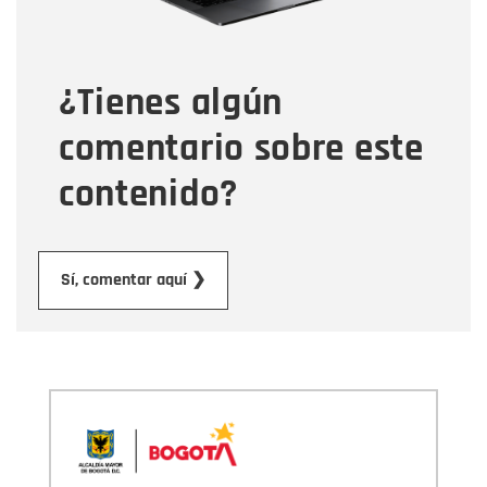
Tipo de comentario
¿Tienes algún
Mensaje
comentario sobre este
contenido?
Enviar
Sí, comentar aquí ❯