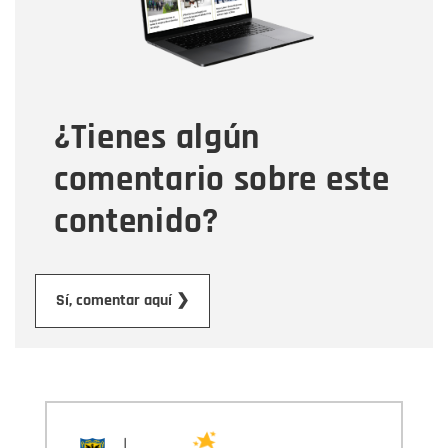
Tipo de comentario
¿Tienes algún
Mensaje
comentario sobre este
contenido?
Enviar
Sí, comentar aquí ❯