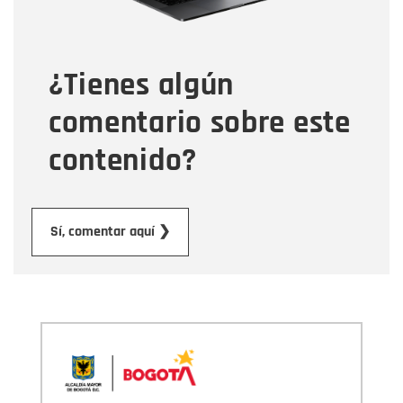
Tipo de comentario
¿Tienes algún
Mensaje
comentario sobre este
contenido?
Enviar
Sí, comentar aquí ❯