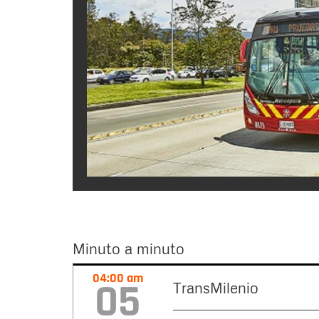
Minuto a minuto
Minuto
04:00 am
05
TransMilenio
a
minuto