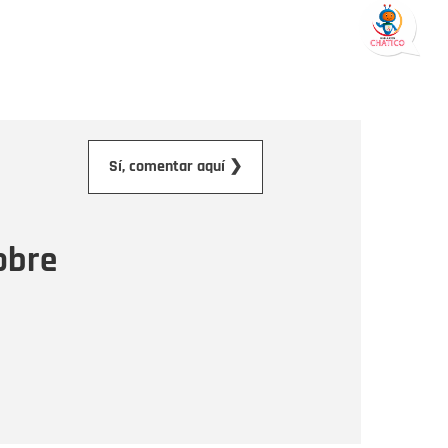
orreo electrónico
Sí, comentar aquí ❯
ensaje
obre
Enviar