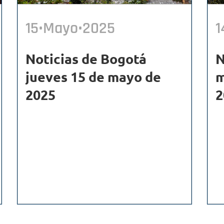
15•Mayo•2025
1
Noticias de Bogotá
N
jueves 15 de mayo de
m
2025
2