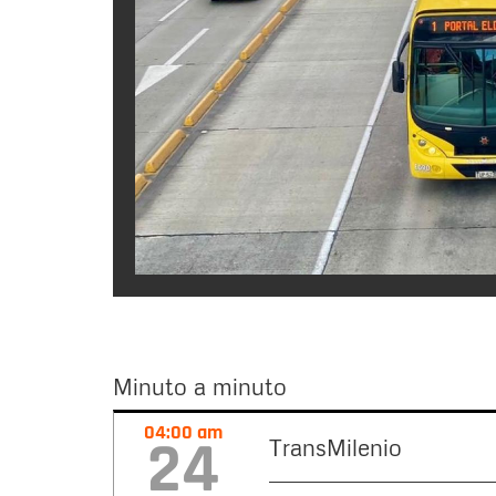
Minuto a minuto
Minuto
04:00 am
24
TransMilenio
a
minuto