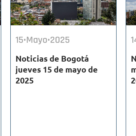
15•Mayo•2025
1
Noticias de Bogotá
N
jueves 15 de mayo de
m
2025
2