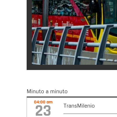
Minuto a minuto
Minuto
04:00 am
23
TransMilenio
a
minuto