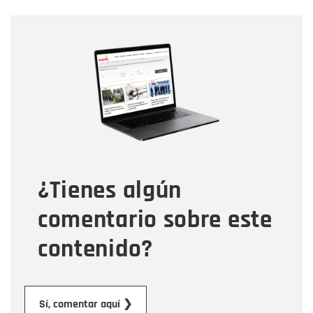
Nombre
Nombre
Correo electrónico
Tipo de comentario
¿Tienes algún
Mensaje
comentario sobre este
contenido?
Enviar
Sí, comentar aquí ❯