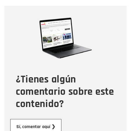
Nombre
Nombre
Correo electrónico
Tipo de comentario
¿Tienes algún
Mensaje
comentario sobre este
contenido?
Enviar
Sí, comentar aquí ❯