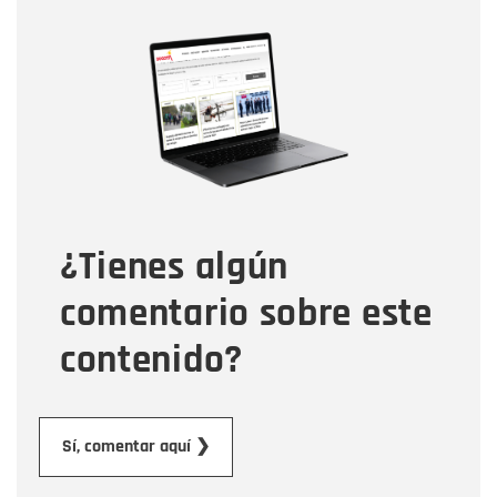
Nombre
Nombre
Correo electrónico
Tipo de comentario
¿Tienes algún
Mensaje
comentario sobre este
contenido?
Enviar
Sí, comentar aquí ❯