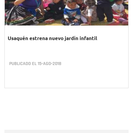
Usaquén estrena nuevo jardín infantil
PUBLICADO EL
15•AGO•2018