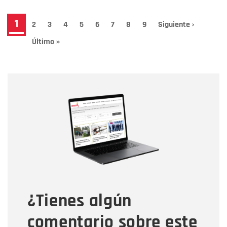
Paginación
Página
1
Page
2
Page
3
Page
4
Page
5
Page
6
Page
7
Page
8
Page
9
Siguiente
Siguiente ›
página
actual
Última
Último »
página
Nombre
Nombre
Correo electrónico
Tipo de comentario
¿Tienes algún
Mensaje
comentario sobre este