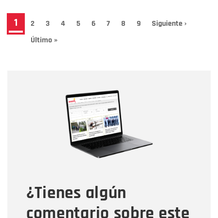
Paginación
Página
1
Page
2
Page
3
Page
4
Page
5
Page
6
Page
7
Page
8
Page
9
Siguiente
Siguiente ›
página
actual
Última
Último »
página
Nombre
Nombre
Correo electrónico
Tipo de comentario
¿Tienes algún
Mensaje
comentario sobre este