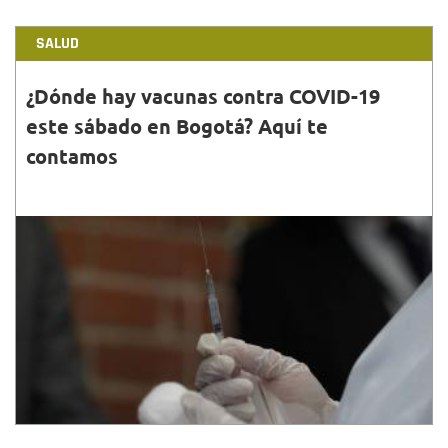
SALUD
¿Dónde hay vacunas contra COVID-19
este sábado en Bogotá? Aquí te
contamos
30•ABR•2022
Te compartimos cuáles son los puntos habilitados
por la Secretaría de Salud para la aplicación de
dosis de protección contra el coronavirus, ¡Te
esperamos!