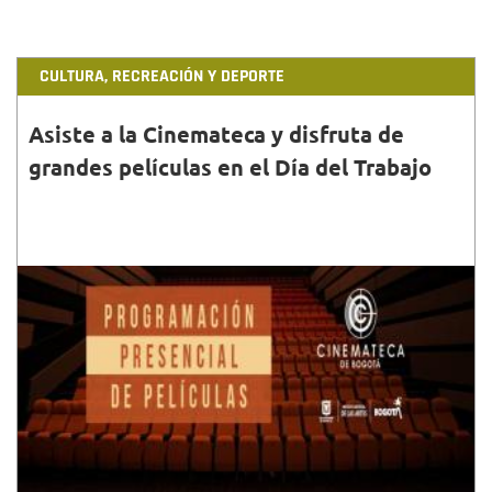
CULTURA, RECREACIÓN Y DEPORTE
Asiste a la Cinemateca y disfruta de
grandes películas en el Día del Trabajo
30•ABR•2022
'Mañana a esta hora', 'Enigma' y 'Amparo', son solo
algunos de los títulos de en la cartelera de la
Cinemateca del sábado 30 de abril y domingo 1 de
mayo.